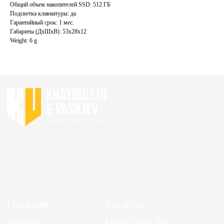
Контакты
Ноутбуки для учебы бу
Общий объем накопителей SSD: 512 ГБ
Подсветка клавиатуры: да
Гарантийный срок: 1 мес.
ИП Хайруллин Ильдар Тагирович
Габариты (ДхШхВ): 53x28x12
ОГРНИП 324774600152309
Weight: 6 g
Политика конфиденциальности
Согласие на обработку персональных данных