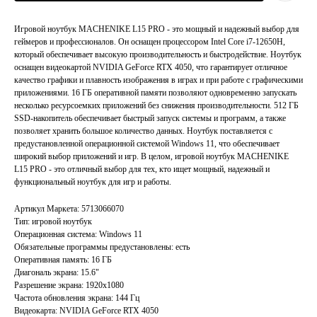
Игровой ноутбук MACHENIKE L15 PRO - это мощный и надежный выбор для
геймеров и профессионалов. Он оснащен процессором Intel Core i7-12650H,
который обеспечивает высокую производительность и быстродействие. Ноутбук
оснащен видеокартой NVIDIA GeForce RTX 4050, что гарантирует отличное
качество графики и плавность изображения в играх и при работе с графическими
приложениями. 16 ГБ оперативной памяти позволяют одновременно запускать
несколько ресурсоемких приложений без снижения производительности. 512 ГБ
SSD-накопитель обеспечивает быстрый запуск системы и программ, а также
позволяет хранить большое количество данных. Ноутбук поставляется с
предустановленной операционной системой Windows 11, что обеспечивает
широкий выбор приложений и игр. В целом, игровой ноутбук MACHENIKE
L15 PRO - это отличный выбор для тех, кто ищет мощный, надежный и
функциональный ноутбук для игр и работы.
Артикул Маркета: 5713066070
Тип: игровой ноутбук
Операционная система: Windows 11
Обязательные программы предустановлены: есть
Главная
Каталог
Оперативная память: 16 ГБ
Акции
Ноутбуки бу
Диагональ экрана: 15.6"
Разрешение экрана: 1920x1080
Преимущества
Игровые ноутбуки бу
Частота обновления экрана: 144 Гц
Отзывы
Ноутбуки для работы бу
Видеокарта: NVIDIA GeForce RTX 4050