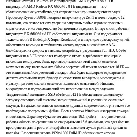
Игровой ноутбук HP Omen 16 с процессором AMD Ryzen 5 5600H и
видеокартой AMD Radeon RX 6600M с 8 ГБ видеопамяти — это
сбалансированное устройство для современных игр и повседневных задач.
Процессор Ryzen 5 5600H построен на архитектуре Zen 3 и имеет 6 ядер с 12
потоками, что позволяет ему уверенно запускать любые игровые проекты и
справляться с многозадачностью без заметных задержек. В паре с ним работает
видеокарта RX 6600M с 8 ГБ собственной видеопамяти. Она поддерживает
технологию FSR (FidelityFX Super Resolution) и аппаратную трассировку лучей,
обеспечивая высокую и стабильную частоту кадров в новейших ААА-
блокбастерах на средних и высоких настройках в разрешении Full-HD. Объём
видеопамяти в 8 ГБ позволяет комфортно играть в требовательные игры с
высокими текстурами. Запас производительности этой связки останется
актуальным ещё несколько лет. Объём оперативной памяти составляет 16 ГБ —
это оптимальный современный стандарт. Вам будет комфортно одновременно
держать открытыми игру, браузер с несколькими вкладками, мессенджеры и
музыку, при этом система останется полностью отзывчивой. Никаких
микрофризов и подтормаживаний при переключении между задачами.
Твердотельный накопитель SSD объёмом 512 ГБ обеспечивает мгновенную
загрузку операционной системы, запуск приложений и уровней за считанные
секунды. На диске поместится несколько крупных современных игр, а также все
необходимые программы и файлы. Время запуска Windows и загрузки локаций
минимально. Экран ноутбука имеет диагональ 16.1 дюйма — это увеличенная
рабочая область по сравнению со стандартными 15.6 дюймами, что даёт больше
пространства для игрового интерфейса и позволяет лучше различать детали на
поле боя. Разрешение экрана 1920×1080 Full-HD обеспечивает чёткую