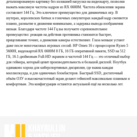
детализированную картинку без излишней нагрузки на видеокарту, позволяя
выжать максимум частоты кадров из RX 6600M. Частота обновления экрана
составляет 144 Гц. Это ключевое преимущество для динамичных игр. В
шутерах, королевских битвах и гоночных симуляторах каждый кадр сменяется
Главная
Каталог
плавно, размытие в движении минимально, а задержка вывода изображения
низкая. Благодаря частоте 144 Гц вы получаете соревновательное
Акции
Ноутбуки бу
преимущество: реакция на действия противника становится быстрее,
Преимущества
Игровые ноутбуки бу
прицеливание точнее, а движения камеры естественнее. Глаза меньше устают
Отзывы
Ноутбуки для работы бу
даже после многочасовых игровых сессий. HP Omen 16 с процессором Ryzen 5
5600H, видеокартой RX 6600M 8 ГБ, 16 ГБ оперативной памяти, SSD на 512
Контакты
Ноутбуки для учебы бу
ГБ, 16.1-дюймовым Full-HD экраном и частотой 144 Гц — это отличный выбор
для геймера, который ценит производительность и большой дисплей. Ноутбук
ИП Хайруллин Ильдар Тагирович
одинаково хорош для киберспортивных дисциплин, где важна каждая
ОГРНИП 324774600152309
миллисекунда, и для одиночных блокбастеров. Быстрый SSD, достаточный
объём ОЗУ и высокочастотный экран делают геймплей максимально плавным и
Политика конфиденциальности
комфортным. Эта конфигурация останется актуальной ещё на несколько лет.
Согласие на обработку персональных данных