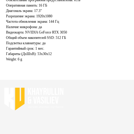
Акции
Ноутбуки бу
Оперативная память: 16 ГБ
Диагональ экрана: 17.3"
Преимущества
Игровые ноутбуки бу
Разрешение экрана: 1920x1080
Отзывы
Ноутбуки для работы бу
Частота обновления экрана: 144 Гц
Контакты
Наличие микрофона: да
Ноутбуки для учебы бу
Видеокарта: NVIDIA GeForce RTX 3050
Общий объем накопителей SSD: 512 ГБ
ИП Хайруллин Ильдар Тагирович
Подсветка клавиатуры: да
ОГРНИП 324774600152309
Гарантийный срок: 1 мес.
Габариты (ДхШхВ): 53x30x12
Политика конфиденциальности
Weight: 6 g
Согласие на обработку персональных данных