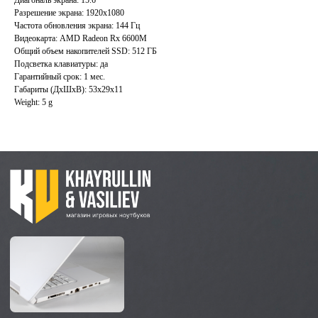
Преимущества
Игровые ноутбуки бу
Разрешение экрана: 1920x1080
Отзывы
Ноутбуки для работы бу
Частота обновления экрана: 144 Гц
Контакты
Ноутбуки для учебы бу
Видеокарта: AMD Radeon Rx 6600M
Общий объем накопителей SSD: 512 ГБ
Подсветка клавиатуры: да
ИП Хайруллин Ильдар Тагирович
Гарантийный срок: 1 мес.
ОГРНИП 324774600152309
Габариты (ДхШхВ): 53x29x11
Weight: 5 g
Политика конфиденциальности
Согласие на обработку персональных данных