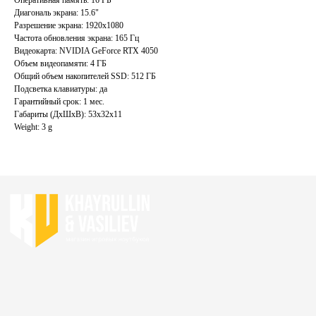
Акции
Ноутбуки бу
Диагональ экрана: 15.6"
Преимущества
Игровые ноутбуки бу
Разрешение экрана: 1920x1080
Отзывы
Ноутбуки для работы бу
Частота обновления экрана: 165 Гц
Видеокарта: NVIDIA GeForce RTX 4050
Контакты
Ноутбуки для учебы бу
Объем видеопамяти: 4 ГБ
Общий объем накопителей SSD: 512 ГБ
ИП Хайруллин Ильдар Тагирович
Подсветка клавиатуры: да
ОГРНИП 324774600152309
Гарантийный срок: 1 мес.
Габариты (ДхШхВ): 53x32x11
Политика конфиденциальности
Weight: 3 g
Согласие на обработку персональных данных