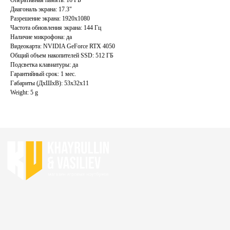
Акции
Ноутбуки бу
Диагональ экрана: 17.3"
Преимущества
Игровые ноутбуки бу
Разрешение экрана: 1920x1080
Отзывы
Ноутбуки для работы бу
Частота обновления экрана: 144 Гц
Наличие микрофона: да
Контакты
Ноутбуки для учебы бу
Видеокарта: NVIDIA GeForce RTX 4050
Общий объем накопителей SSD: 512 ГБ
ИП Хайруллин Ильдар Тагирович
Подсветка клавиатуры: да
ОГРНИП 324774600152309
Гарантийный срок: 1 мес.
Габариты (ДхШхВ): 53x32x11
Политика конфиденциальности
Weight: 5 g
Согласие на обработку персональных данных