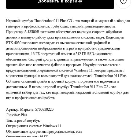
Добавить в корзину
Игровой ноутбук Thunderobot 911 Plus G3 - это мощный и надежный выбор для
геймеров и профессионалов, требующих высокой производительности.
Процессор i5-13500H потоками обеспечивает высокую скорость обработки
данных и плавную работу даже при выполнении сложных задач. Видеокарта
RTX 4050 позволяет наслаждаться высококачественной графикой и
детализированными изображениями в играх и при работе с графическими
приложениями. 16 ГБ оперативной памяти и 512 ГБ SSD-накопитель
обеспечивают быстрый доступ к данным и приложениям, а также позволяют
хранить большое количество файлов и программ. Ноутбук поставляется с
предустановленной операционной системой Windows 11, которая предлагает
множество функций и возможностей для пользователей. Thunderobot 911 Plus
G3 имеет стильный дизайн и прочный корпус, что делает его надежным и
долговечным. В целом, игровой ноутбук Thunderobot 911 Plus G3 - это
отличный выбор для тех, кто ищет мощный, надежный и стильный ноутбук для
игр и профессиональной работы.
Артикул Маркета: 5700839226
Линейка: Plus
Тип: игровой ноутбук
Операционная система: Windows 11
Главная
Каталог
Обязательные программы предустановлены: есть
Оперативная память: 16 ГБ