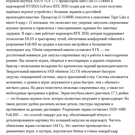
Игровой ноутбук ASUS TUF 17 с процессором Intel Core i5-11400H и
видеокартой NVIDIA GeForce RTX 3050 создан для тех, кто хочет получить
надёжное игровое устройство с большим экраном и достойной
производительностью. Процессор i5-11400H относится к поколению Tiger Lake и
имеет 6 ядер с 12 потоками, что позволяет ему уверенно запускать современные
игровые проекты и справляться с повседневными задачами без заметных
задержек. В паре с ним работает видеокарта RTX 3050, которая поддерживает
технологию DLSS и трассировку лучей, обеспечивая комфортный геймплей в
разрешении Full-HD на средних и высоких настройках в большинстве
популярных игр. Объём оперативной памяти составляет 8 ГБ — это
достаточный минимум для запуска современных игр и работы в многозадачном
режиме. Вы сможете играть, общаться в мессенджерах и держать открытым
браузер с несколькими вкладками без критических падений производительности.
Твердотельный накопитель SSD объёмом 512 ГБ обеспечивает быструю
загрузку операционной системы, запуск приложений и игр. Система откликается
мгновенно, а уровни в играх загружаются в разы быстрее, чем с обычного
жёсткого диска. На диске поместится несколько современных игр, а также все
необходимые программы и файлы. Экран ноутбука имеет диагональ 17.3 дюйма
— это большое игровое поле, которое полностью погружает в происходящее. На
таком дисплее удобно различать мелкие детали, текстуры окружения и
противников на дальних дистанциях. Разрешение экрана составляет 1920×1080
Full-HD — это золотой стандарт для игр, обеспечивающий чёткую и
детализированную картинку без излишней нагрузки на видеокарту. Частота
обновления экрана составляет 144 Гц. Это заметное преимущество в
динамичных играх: в шутерах, королевских битвах и гонках каждый кадр