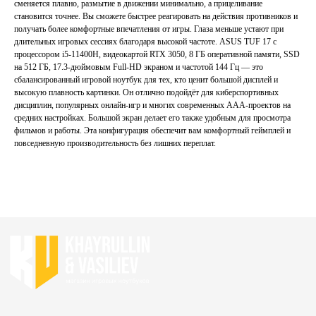
сменяется плавно, размытие в движении минимально, а прицеливание
Главная
Каталог
становится точнее. Вы сможете быстрее реагировать на действия противников и
получать более комфортные впечатления от игры. Глаза меньше устают при
Акции
Ноутбуки бу
длительных игровых сессиях благодаря высокой частоте. ASUS TUF 17 с
Преимущества
Игровые ноутбуки бу
процессором i5-11400H, видеокартой RTX 3050, 8 ГБ оперативной памяти, SSD
Отзывы
на 512 ГБ, 17.3-дюймовым Full-HD экраном и частотой 144 Гц — это
Ноутбуки для работы бу
сбалансированный игровой ноутбук для тех, кто ценит большой дисплей и
Контакты
Ноутбуки для учебы бу
высокую плавность картинки. Он отлично подойдёт для киберспортивных
дисциплин, популярных онлайн-игр и многих современных ААА-проектов на
ИП Хайруллин Ильдар Тагирович
средних настройках. Большой экран делает его также удобным для просмотра
ОГРНИП 324774600152309
фильмов и работы. Эта конфигурация обеспечит вам комфортный геймплей и
повседневную производительность без лишних переплат.
Политика конфиденциальности
Согласие на обработку персональных данных