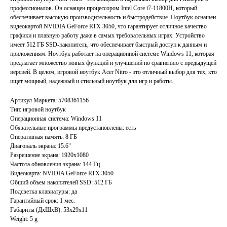
профессионалов. Он оснащен процессором Intel Core i7-11800H, который
обеспечивает высокую производительность и быстродействие. Ноутбук оснащен
видеокартой NVIDIA GeForce RTX 3050, что гарантирует отличное качество
графики и плавную работу даже в самых требовательных играх. Устройство
имеет 512 ГБ SSD-накопитель, что обеспечивает быстрый доступ к данным и
приложениям. Ноутбук работает на операционной системе Windows 11, которая
предлагает множество новых функций и улучшений по сравнению с предыдущей
версией. В целом, игровой ноутбук Acer Nitro - это отличный выбор для тех, кто
ищет мощный, надежный и стильный ноутбук для игр и работы.
Артикул Маркета: 5708361156
Тип: игровой ноутбук
Операционная система: Windows 11
Обязательные программы предустановлены: есть
Оперативная память: 8 ГБ
Главная
Каталог
Диагональ экрана: 15.6"
Разрешение экрана: 1920x1080
Акции
Ноутбуки бу
Частота обновления экрана: 144 Гц
Преимущества
Игровые ноутбуки бу
Видеокарта: NVIDIA GeForce RTX 3050
Отзывы
Общий объем накопителей SSD: 512 ГБ
Ноутбуки для работы бу
Подсветка клавиатуры: да
Контакты
Ноутбуки для учебы бу
Гарантийный срок: 1 мес.
Габариты (ДхШхВ): 53x29x11
ИП Хайруллин Ильдар Тагирович
Weight: 5 g
ОГРНИП 324774600152309