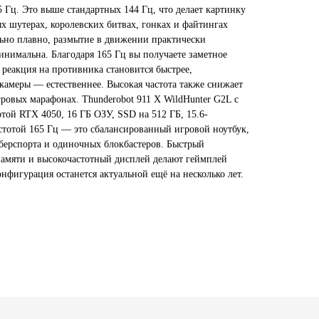
5 Гц. Это выше стандартных 144 Гц, что делает картинку
х шутерах, королевских битвах, гонках и файтингах
ьно плавно, размытие в движении практически
минимальна. Благодаря 165 Гц вы получаете заметное
 реакция на противника становится быстрее,
камеры — естественнее. Высокая частота также снижает
гровых марафонах. Thunderobot 911 X WildHunter G2L с
той RTX 4050, 16 ГБ ОЗУ, SSD на 512 ГБ, 15.6-
тотой 165 Гц — это сбалансированный игровой ноутбук,
берспорта и одиночных блокбастеров. Быстрый
памяти и высокочастотный дисплей делают геймплей
фигурация останется актуальной ещё на несколько лет.