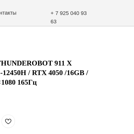
+ 7 925 040 93
63
 THUNDEROBOT 911 X
-12450H / RTX 4050 /16GB /
×1080 165Гц