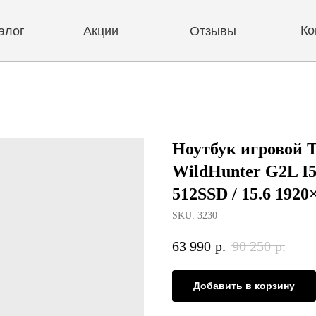
Контакты
Акции
Отзывы
Ноутбук игровой
WildHunter G2L I5
512SSD / 15.6 1920
SKU:
3230
63 990
р.
90 250
р.
Добавить в корзину