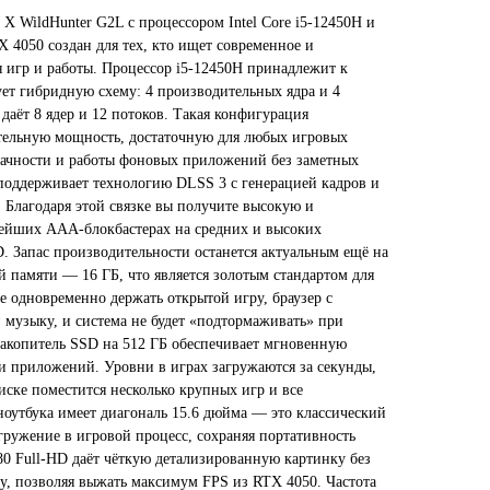
 X WildHunter G2L с процессором Intel Core i5-12450H и
 4050 создан для тех, кто ищет современное и
я игр и работы. Процессор i5-12450H принадлежит к
ует гибридную схему: 4 производительных ядра и 4
даёт 8 ядер и 12 потоков. Такая конфигурация
тельную мощность, достаточную для любых игровых
дачности и работы фоновых приложений без заметных
поддерживает технологию DLSS 3 с генерацией кадров и
 Благодаря этой связке вы получите высокую и
вейших ААА-блокбастерах на средних и высоких
. Запас производительности останется актуальным ещё на
й памяти — 16 ГБ, что является золотым стандартом для
е одновременно держать открытой игру, браузер с
 музыку, и система не будет «подтормаживать» при
акопитель SSD на 512 ГБ обеспечивает мгновенную
и приложений. Уровни в играх загружаются за секунды,
иске поместится несколько крупных игр и все
оутбука имеет диагональ 15.6 дюйма — это классический
гружение в игровой процесс, сохраняя портативность
80 Full-HD даёт чёткую детализированную картинку без
у, позволяя выжать максимум FPS из RTX 4050. Частота