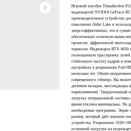
Игровой ноутбук Thunderobot 911
видеокартой NVIDIA GeForce RTX
производительное устройство дл
поколению Alder Lake и использ
энергоэффективных, что в сумме 
обеспечивает отличную вычисли
проектов, эффективной многоза
тормозов. Видеокарта RTX 4050 
полноценную трассировку лучей.
стабильную частоту кадров в но
настройках в разрешении Full-HD
несколько лет. Объём оперативно
современного геймера. Вы может
десятком вкладок, мессенджеры и
переключениях. Твердотельный н
загрузку операционной системы 
время отклика минимально. На д
необходимые программы. Экран н
размер, который даёт хорошее по
устройства. Разрешение 1920×10
излишней нагрузки на видеокарт