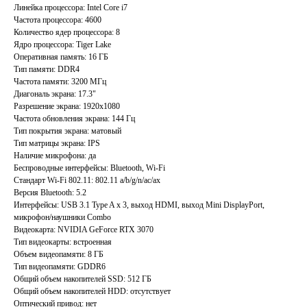
Линейка процессора: Intel Core i7
Частота процессора: 4600
Количество ядер процессора: 8
Ядро процессора: Tiger Lake
Оперативная память: 16 ГБ
Тип памяти: DDR4
Частота памяти: 3200 МГц
Диагональ экрана: 17.3"
Разрешение экрана: 1920x1080
Частота обновления экрана: 144 Гц
Тип покрытия экрана: матовый
Тип матрицы экрана: IPS
Наличие микрофона: да
Беспроводные интерфейсы: Bluetooth, Wi-Fi
Стандарт Wi-Fi 802.11: 802.11 a/b/g/n/ac/ax
Версия Bluetooth: 5.2
Интерфейсы: USB 3.1 Type A x 3, выход HDMI, выход Mini DisplayPort,
микрофон/наушники Combo
Главная
Каталог
Видеокарта: NVIDIA GeForce RTX 3070
Акции
Ноутбуки бу
Тип видеокарты: встроенная
Преимущества
Игровые ноутбуки бу
Объем видеопамяти: 8 ГБ
Тип видеопамяти: GDDR6
Отзывы
Ноутбуки для работы бу
Общий объем накопителей SSD: 512 ГБ
Контакты
Ноутбуки для учебы бу
Общий объем накопителей HDD: отсутствует
Оптический привод: нет