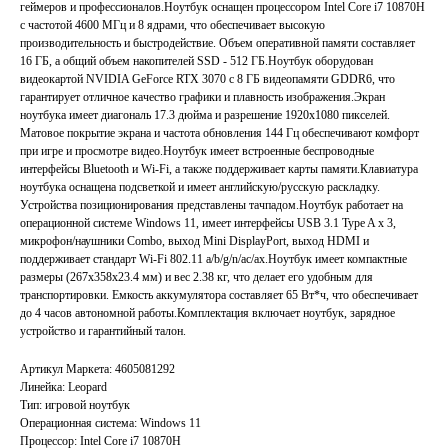
геймеров и профессионалов.Ноутбук оснащен процессором Intel Core i7 10870H
с частотой 4600 МГц и 8 ядрами, что обеспечивает высокую
производительность и быстродействие. Объем оперативной памяти составляет
16 ГБ, а общий объем накопителей SSD - 512 ГБ.Ноутбук оборудован
видеокартой NVIDIA GeForce RTX 3070 с 8 ГБ видеопамяти GDDR6, что
гарантирует отличное качество графики и плавность изображения.Экран
ноутбука имеет диагональ 17.3 дюйма и разрешение 1920x1080 пикселей.
Матовое покрытие экрана и частота обновления 144 Гц обеспечивают комфорт
при игре и просмотре видео.Ноутбук имеет встроенные беспроводные
интерфейсы Bluetooth и Wi-Fi, а также поддерживает карты памяти.Клавиатура
ноутбука оснащена подсветкой и имеет английскую/русскую раскладку.
Устройства позиционирования представлены тачпадом.Ноутбук работает на
операционной системе Windows 11, имеет интерфейсы USB 3.1 Type A x 3,
микрофон/наушники Combo, выход Mini DisplayPort, выход HDMI и
поддерживает стандарт Wi-Fi 802.11 a/b/g/n/ac/ax.Ноутбук имеет компактные
размеры (267x358x23.4 мм) и вес 2.38 кг, что делает его удобным для
транспортировки. Емкость аккумулятора составляет 65 Вт*ч, что обеспечивает
до 4 часов автономной работы.Комплектация включает ноутбук, зарядное
устройство и гарантийный талон.
Артикул Маркета: 4605081292
Линейка: Leopard
Тип: игровой ноутбук
Операционная система: Windows 11
Процессор: Intel Core i7 10870H