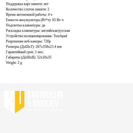
ИП Хайруллин Ильдар Тагирович
Поддержка карт памяти: нет
ОГРНИП 324774600152309
Количество слотов памяти: 2
Время автономной работы: 4 ч
Емкость аккумулятора (Вт*ч): 65 Вт·ч
Политика конфиденциальности
Подсветка клавиатуры: да
Согласие на обработку персональных данных
Раскладка клавиатуры: английская/русская
Устройства позиционирования: Touchpad
Разрешение веб-камеры: 720p
Размеры (ДхШхТ): 267x358x23.4 мм
Гарантийный срок: 1 мес.
Габариты (ДхШхВ): 52x10x35
Weight: 2 g