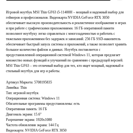
Игровой ноутбук MSI Thin GF63 i5-11400H – мощный и надежный выбор для
геймеров и профессионалов. Видеокарта NVIDIA GeForce RTX 3050
обеспечивает высокую производительность и реалистичное изображение в играх
и при работе с графическими приложениями. 16 ГБ оперативной памяти
позволяют ноутбуку легко справляться с многозадачностью и работать с
тяжелыми приложениями без задержек и зависаний. 256 ГБ SSD-накопитель
обеспечивает быстрый запуск системы и приложений, а также позволяет хранить
большое количество файлов и данных. Ноутбук поставляется с
предустановленной операционной системой Windows 11, которая предлагает
множество новых функций и улучшений по сравнению с предыдущей версией.
MSI Thin GF63 – это отличный выбор для тех, кто ищет мощный, надежный и
стильный ноутбук для игр и работы.
Артикул Маркета: 5708195835
Линейка: Thin
Тип: игровой ноутбук
Операционная система: Windows 11
Обязательные программы предустановлены: есть
Главная
Каталог
Оперативная память: 16 ГБ
Акции
Ноутбуки бу
Диагональ экрана: 15.6"
Разрешение экрана: 1920x1080
Преимущества
Игровые ноутбуки бу
Частота обновления экрана: 144 Гц
Отзывы
Ноутбуки для работы бу
Видеокарта: NVIDIA GeForce RTX 3050