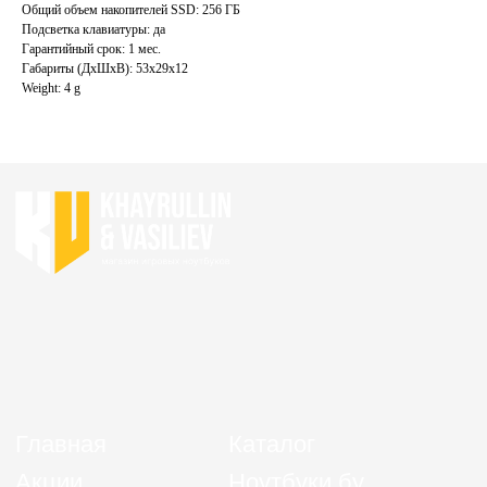
Контакты
Ноутбуки для учебы бу
Общий объем накопителей SSD: 256 ГБ
Подсветка клавиатуры: да
Гарантийный срок: 1 мес.
ИП Хайруллин Ильдар Тагирович
Габариты (ДхШхВ): 53x29x12
ОГРНИП 324774600152309
Weight: 4 g
Политика конфиденциальности
Согласие на обработку персональных данных