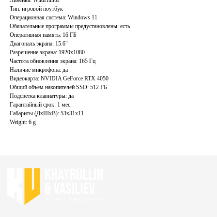
Тип: игровой ноутбук
Главная
Каталог
Операционная система: Windows 11
Акции
Ноутбуки бу
Обязательные программы предустановлены: есть
Оперативная память: 16 ГБ
Преимущества
Игровые ноутбуки бу
Диагональ экрана: 15.6"
Отзывы
Ноутбуки для работы бу
Разрешение экрана: 1920x1080
Частота обновления экрана: 165 Гц
Контакты
Ноутбуки для учебы бу
Наличие микрофона: да
Видеокарта: NVIDIA GeForce RTX 4050
ИП Хайруллин Ильдар Тагирович
Общий объем накопителей SSD: 512 ГБ
ОГРНИП 324774600152309
Подсветка клавиатуры: да
Гарантийный срок: 1 мес.
Политика конфиденциальности
Габариты (ДхШхВ): 53x31x11
Согласие на обработку персональных данных
Weight: 6 g