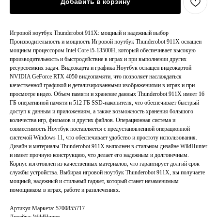
Добавить в корзину
Игровой ноутбук Thunderobot 911X: мощный и надежный выбор
Производительность и мощность Игровой ноутбук Thunderobot 911X оснащен
мощным процессором Intel Core i5-13500H, который обеспечивает высокую
производительность и быстродействие в играх и при выполнении других
ресурсоемких задач. Видеокарта и графика Ноутбук оснащен видеокартой
NVIDIA GeForce RTX 4050 видеопамяти, что позволяет наслаждаться
качественной графикой и детализированными изображениями в играх и при
просмотре видео. Объем памяти и хранение данных Thunderobot 911X имеет 16
ГБ оперативной памяти и 512 ГБ SSD-накопителя, что обеспечивает быстрый
доступ к данным и приложениям, а также возможность хранения большого
количества игр, фильмов и других файлов. Операционная система и
совместимость Ноутбук поставляется с предустановленной операционной
системой Windows 11, что обеспечивает удобство и простоту использования.
Дизайн и материалы Thunderobot 911X выполнен в стильном дизайне WildHunter
и имеет прочную конструкцию, что делает его надежным и долговечным.
Корпус изготовлен из качественных материалов, что гарантирует долгий срок
службы устройства. Выбирая игровой ноутбук Thunderobot 911X, вы получаете
мощный, надежный и стильный гаджет, который станет незаменимым
помощником в играх, работе и развлечениях.
Артикул Маркета: 5700855717
Линейка: WildHunter