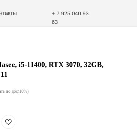
+ 7 925 040 93
63
see, i5-11400, RTX 3070, 32GB,
 11
ать по дбс(10%)