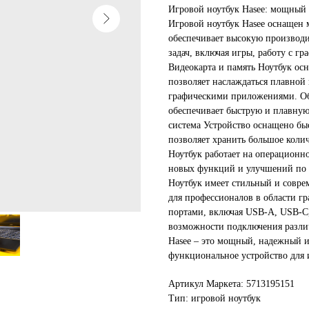
Игровой ноутбук Hasee: мощный
Игровой ноутбук Hasee оснащен м
обеспечивает высокую производ
задач, включая игры, работу с 
Видеокарта и память Ноутбук ос
позволяет наслаждаться плавной 
графическими приложениями. Объ
обеспечивает быструю и плавную
система Устройство оснащено бы
позволяет хранить большое коли
Ноутбук работает на операционно
новых функций и улучшений по 
Ноутбук имеет стильный и соврем
для профессионалов в области г
портами, включая USB-A, USB-C,
возможности подключения разли
Hasee – это мощный, надежный и
функциональное устройство для и
Артикул Маркета: 5713195151
Тип: игровой ноутбук