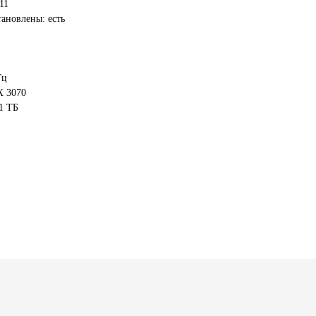
11
ановлены: есть
Гц
X 3070
1 ТБ