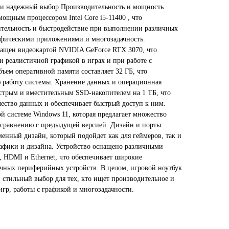
 и надежный выбор Производительность и мощность
ощным процессором Intel Core i5-11400 , что
ительность и быстродействие при выполнении различных
графическими приложениями и многозадачность.
нащен видеокартой NVIDIA GeForce RTX 3070, что
и реалистичной графикой в играх и при работе с
ем оперативной памяти составляет 32 ГБ, что
 работу системы. Хранение данных и операционная
стрым и вместительным SSD-накопителем на 1 ТБ, что
чество данных и обеспечивает быстрый доступ к ним.
й системе Windows 11, которая предлагает множество
сравнению с предыдущей версией. Дизайн и порты
енный дизайн, который подойдет как для геймеров, так и
рафики и дизайна. Устройство оснащено различными
 HDMI и Ethernet, что обеспечивает широкие
чных периферийных устройств. В целом, игровой ноутбук
 стильный выбор для тех, кто ищет производительное и
гр, работы с графикой и многозадачности.