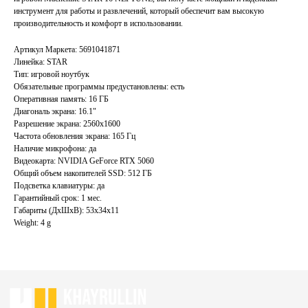
инструмент для работы и развлечений, который обеспечит вам высокую
производительность и комфорт в использовании.
Артикул Маркета: 5691041871
Главная
Каталог
Линейка: STAR
Акции
Ноутбуки бу
Тип: игровой ноутбук
Обязательные программы предустановлены: есть
Преимущества
Игровые ноутбуки бу
Оперативная память: 16 ГБ
Отзывы
Ноутбуки для работы бу
Диагональ экрана: 16.1"
Контакты
Разрешение экрана: 2560x1600
Ноутбуки для учебы бу
Частота обновления экрана: 165 Гц
Наличие микрофона: да
ИП Хайруллин Ильдар Тагирович
Видеокарта: NVIDIA GeForce RTX 5060
ОГРНИП 324774600152309
Общий объем накопителей SSD: 512 ГБ
Подсветка клавиатуры: да
Политика конфиденциальности
Гарантийный срок: 1 мес.
Согласие на обработку персональных данных
Габариты (ДхШхВ): 53x34x11
Weight: 4 g