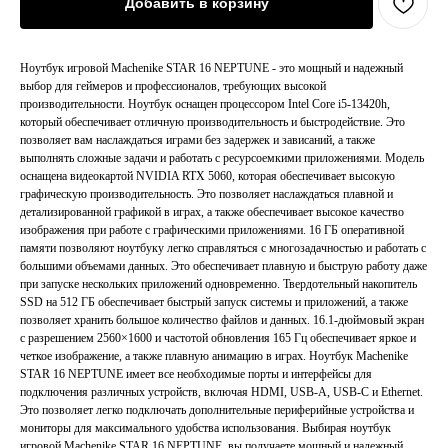
Добавить в корзину
Ноутбук игровой Machenike STAR 16 NEPTUNE - это мощный и надежный
выбор для геймеров и профессионалов, требующих высокой
производительности. Ноутбук оснащен процессором Intel Core i5-13420h,
который обеспечивает отличную производительность и быстродействие. Это
позволяет вам наслаждаться играми без задержек и зависаний, а также
выполнять сложные задачи и работать с ресурсоемкими приложениями. Модель
оснащена видеокартой NVIDIA RTX 5060, которая обеспечивает высокую
графическую производительность. Это позволяет наслаждаться плавной и
детализированной графикой в играх, а также обеспечивает высокое качество
изображения при работе с графическими приложениями. 16 ГБ оперативной
памяти позволяют ноутбуку легко справляться с многозадачностью и работать с
большими объемами данных. Это обеспечивает плавную и быструю работу даже
при запуске нескольких приложений одновременно. Твердотельный накопитель
SSD на 512 ГБ обеспечивает быстрый запуск системы и приложений, а также
позволяет хранить большое количество файлов и данных. 16.1-дюймовый экран
с разрешением 2560×1600 и частотой обновления 165 Гц обеспечивает яркое и
четкое изображение, а также плавную анимацию в играх. Ноутбук Machenike
STAR 16 NEPTUNE имеет все необходимые порты и интерфейсы для
подключения различных устройств, включая HDMI, USB-A, USB-C и Ethernet.
Это позволяет легко подключать дополнительные периферийные устройства и
мониторы для максимального удобства использования. Выбирая ноутбук
игровой Machenike STAR 16 NEPTUNE, вы получаете мощный и надежный