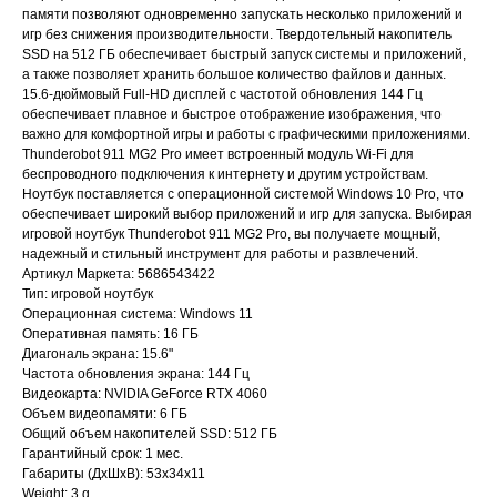
памяти позволяют одновременно запускать несколько приложений и
игр без снижения производительности. Твердотельный накопитель
SSD на 512 ГБ обеспечивает быстрый запуск системы и приложений,
а также позволяет хранить большое количество файлов и данных.
15.6-дюймовый Full-HD дисплей с частотой обновления 144 Гц
обеспечивает плавное и быстрое отображение изображения, что
важно для комфортной игры и работы с графическими приложениями.
Thunderobot 911 MG2 Pro имеет встроенный модуль Wi-Fi для
беспроводного подключения к интернету и другим устройствам.
Ноутбук поставляется с операционной системой Windows 10 Pro, что
обеспечивает широкий выбор приложений и игр для запуска. Выбирая
игровой ноутбук Thunderobot 911 MG2 Pro, вы получаете мощный,
надежный и стильный инструмент для работы и развлечений.
Артикул Маркета: 5686543422
Тип: игровой ноутбук
Операционная система: Windows 11
Главная
Каталог
Оперативная память: 16 ГБ
Акции
Ноутбуки бу
Диагональ экрана: 15.6"
Частота обновления экрана: 144 Гц
Преимущества
Игровые ноутбуки бу
Видеокарта: NVIDIA GeForce RTX 4060
Отзывы
Ноутбуки для работы бу
Объем видеопамяти: 6 ГБ
Общий объем накопителей SSD: 512 ГБ
Контакты
Ноутбуки для учебы бу
Гарантийный срок: 1 мес.
Габариты (ДхШхВ): 53x34x11
ИП Хайруллин Ильдар Тагирович
Weight: 3 g