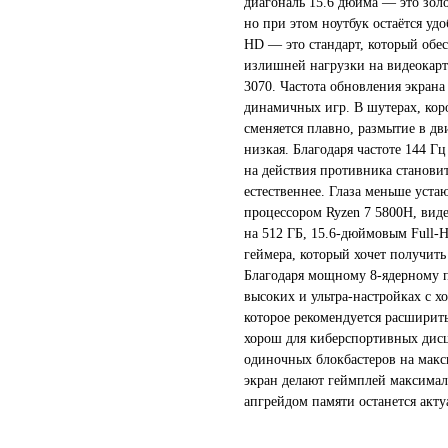
диагональ 15.6 дюйма — это золо
но при этом ноутбук остаётся уд
HD — это стандарт, который обе
излишней нагрузки на видеокарт
3070. Частота обновления экрана
динамичных игр. В шутерах, кор
сменяется плавно, размытие в д
низкая. Благодаря частоте 144 Г
на действия противника станови
естественнее. Глаза меньше уста
процессором Ryzen 7 5800H, вид
на 512 ГБ, 15.6-дюймовым Full-
геймера, который хочет получить
Благодаря мощному 8-ядерному п
высоких и ультра-настройках с х
которое рекомендуется расширит
хорош для киберспортивных дисц
одиночных блокбастеров на мак
экран делают геймплей максима
апгрейдом памяти останется акту