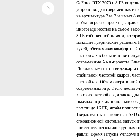
GeForce RTX 3070 с 8 ГБ видеоп
устройство для современных игр 
на архитектуре Zen 3 и имеет 8 я
любые игровые проекты, справл
многозадачностью на самом высок
8 ГБ собственной памяти, котора
младшие графические решения. 
лучей, обеспечивая комфортный 
настройках в большинстве попу
современные ААА-проекты. Благ
ГБ видеопамяти эта видеокарта п
стабильной частотой кадров, ча
настройках. Объём оперативной п
современных игр. Этого достаточ
высоких настройках, а также для
тяжёлых игр и активной многоза
памяти до 16 ГБ, чтобы полность
Твердотельный накопитель SSD о
операционной системы, запуск п
поместится несколько крупных с
файлы. Время запуска Windows и