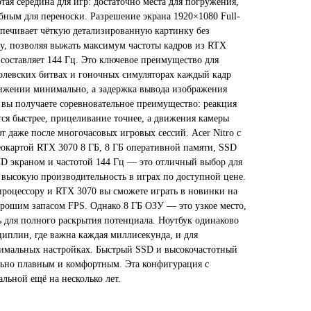
тая середина для игр: достаточно места для погружения,
обным для переноски. Разрешение экрана 1920×1080 Full-
спечивает чёткую детализированную картинку без
у, позволяя выжать максимум частоты кадров из RTX
 составляет 144 Гц. Это ключевое преимущество для
олевских битвах и гоночных симуляторах каждый кадр
вижении минимально, а задержка вывода изображения
ц вы получаете соревновательное преимущество: реакция
тся быстрее, прицеливание точнее, а движения камеры
ют даже после многочасовых игровых сессий. Acer Nitro с
еокартой RTX 3070 8 ГБ, 8 ГБ оперативной памяти, SSD
HD экраном и частотой 144 Гц — это отличный выбор для
 высокую производительность в играх по доступной цене.
роцессору и RTX 3070 вы сможете играть в новинки на
орошим запасом FPS. Однако 8 ГБ ОЗУ — это узкое место,
ь для полного раскрытия потенциала. Ноутбук одинаково
иплин, где важна каждая миллисекунда, и для
симальных настройках. Быстрый SSD и высокочастотный
льно плавным и комфортным. Эта конфигурация с
альной ещё на несколько лет.