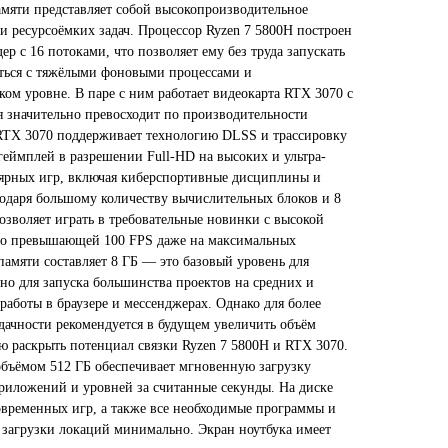
амяти представляет собой высокопроизводительное
и ресурсоёмких задач. Процессор Ryzen 7 5800H построен
дер с 16 потоками, что позволяет ему без труда запускать
яться с тяжёлыми фоновыми процессами и
ом уровне. В паре с ним работает видеокарта RTX 3070 с
я значительно превосходит по производительности
RTX 3070 поддерживает технологию DLSS и трассировку
геймплей в разрешении Full-HD на высоких и ультра-
лярных игр, включая киберспортивные дисциплины и
одаря большому количеству вычислительных блоков и 8
озволяет играть в требовательные новинки с высокой
сто превышающей 100 FPS даже на максимальных
амяти составляет 8 ГБ — это базовый уровень для
но для запуска большинства проектов на средних и
 работы в браузере и мессенджерах. Однако для более
дачности рекомендуется в будущем увеличить объём
ю раскрыть потенциал связки Ryzen 7 5800H и RTX 3070.
бъёмом 512 ГБ обеспечивает мгновенную загрузку
риложений и уровней за считанные секунды. На диске
овременных игр, а также все необходимые программы и
 загрузки локаций минимально. Экран ноутбука имеет