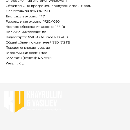
Операционная система: Windows 11
Главная
Каталог
Обязательные программы предустановлены: есть
Акции
Ноутбуки бу
Оперативная память: 16 ГБ
Преимущества
Игровые ноутбуки
Диагональ экрана: 17.3"
Разрешение экрана: 1920x1080
Отзывы
бу
Ноутбуки для работы
Частота обновления экрана: 144 Гц
Контакты
бу
Ноутбуки для учебы бу
Наличие микрофона: да
Видеокарта: NVIDIA GeForce RTX 4050
ИП Хайруллин Ильдар Тагирович
Общий объем накопителей SSD: 512 ГБ
ОГРНИП 324774600152309
Подсветка клавиатуры: да
Гарантийный срок: 1 мес.
Габариты (ДхШхВ): 49x30x12
Политика конфиденциальности
Weight: 6 g
Согласие на обработку персональных данных