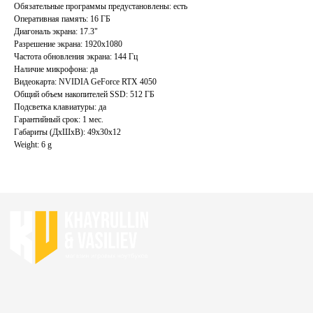
Обязательные программы предустановлены: есть
Акции
Ноутбуки бу
Оперативная память: 16 ГБ
Диагональ экрана: 17.3"
Преимущества
Игровые ноутбуки бу
Разрешение экрана: 1920x1080
Отзывы
Ноутбуки для работы бу
Частота обновления экрана: 144 Гц
Контакты
Ноутбуки для учебы бу
Наличие микрофона: да
Видеокарта: NVIDIA GeForce RTX 4050
Общий объем накопителей SSD: 512 ГБ
ИП Хайруллин Ильдар Тагирович
Подсветка клавиатуры: да
ОГРНИП 324774600152309
Гарантийный срок: 1 мес.
Габариты (ДхШхВ): 49x30x12
Политика конфиденциальности
Weight: 6 g
Согласие на обработку персональных данных