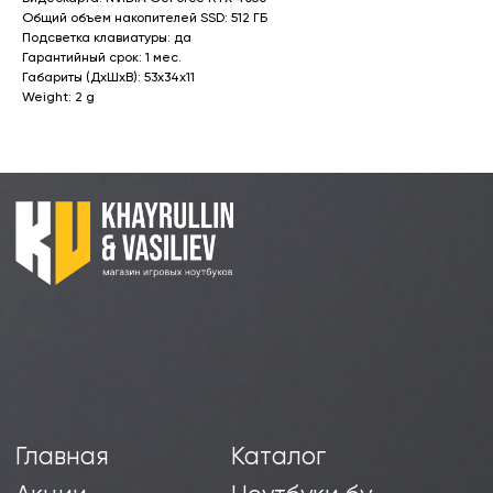
Контакты
бу
Ноутбуки для учебы бу
Общий объем накопителей SSD: 512 ГБ
Подсветка клавиатуры: да
ИП Хайруллин Ильдар Тагирович
Гарантийный срок: 1 мес.
Габариты (ДхШхВ): 53x34x11
ОГРНИП 324774600152309
Weight: 2 g
Политика конфиденциальности
Согласие на обработку персональных данных