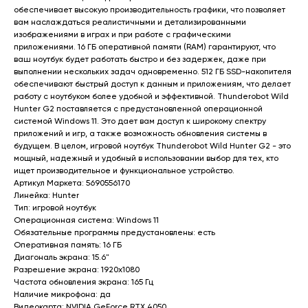
обеспечивает высокую производительность графики, что позволяет
вам наслаждаться реалистичными и детализированными
изображениями в играх и при работе с графическими
приложениями. 16 ГБ оперативной памяти (RAM) гарантируют, что
ваш ноутбук будет работать быстро и без задержек, даже при
выполнении нескольких задач одновременно. 512 ГБ SSD-накопителя
обеспечивают быстрый доступ к данным и приложениям, что делает
работу с ноутбуком более удобной и эффективной. Thunderobot Wild
Hunter G2 поставляется с предустановленной операционной
системой Windows 11. Это дает вам доступ к широкому спектру
приложений и игр, а также возможность обновления системы в
будущем. В целом, игровой ноутбук Thunderobot Wild Hunter G2 - это
мощный, надежный и удобный в использовании выбор для тех, кто
ищет производительное и функциональное устройство.
Артикул Маркета: 5690556170
Линейка: Hunter
Тип: игровой ноутбук
Операционная система: Windows 11
Обязательные программы предустановлены: есть
Оперативная память: 16 ГБ
Главная
Каталог
Диагональ экрана: 15.6"
Акции
Ноутбуки бу
Разрешение экрана: 1920x1080
Преимущества
Игровые ноутбуки
Частота обновления экрана: 165 Гц
Наличие микрофона: да
Отзывы
бу
Ноутбуки для работы
Видеокарта: NVIDIA GeForce RTX 4050