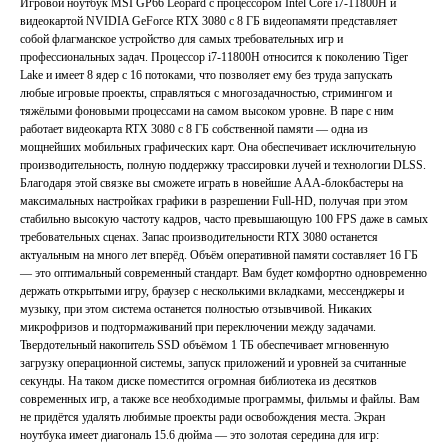
Игровой ноутбук MSI GP66 Leopard с процессором Intel Core i7-11800H и
видеокартой NVIDIA GeForce RTX 3080 с 8 ГБ видеопамяти представляет
собой флагманское устройство для самых требовательных игр и
профессиональных задач. Процессор i7-11800H относится к поколению Tiger
Lake и имеет 8 ядер с 16 потоками, что позволяет ему без труда запускать
любые игровые проекты, справляться с многозадачностью, стримингом и
тяжёлыми фоновыми процессами на самом высоком уровне. В паре с ним
работает видеокарта RTX 3080 с 8 ГБ собственной памяти — одна из
мощнейших мобильных графических карт. Она обеспечивает исключительную
производительность, полную поддержку трассировки лучей и технологии DLSS.
Благодаря этой связке вы сможете играть в новейшие ААА-блокбастеры на
максимальных настройках графики в разрешении Full-HD, получая при этом
стабильно высокую частоту кадров, часто превышающую 100 FPS даже в самых
требовательных сценах. Запас производительности RTX 3080 останется
актуальным на много лет вперёд. Объём оперативной памяти составляет 16 ГБ
— это оптимальный современный стандарт. Вам будет комфортно одновременно
держать открытыми игру, браузер с несколькими вкладками, мессенджеры и
музыку, при этом система останется полностью отзывчивой. Никаких
микрофризов и подтормаживаний при переключении между задачами.
Твердотельный накопитель SSD объёмом 1 ТБ обеспечивает мгновенную
загрузку операционной системы, запуск приложений и уровней за считанные
секунды. На таком диске поместится огромная библиотека из десятков
современных игр, а также все необходимые программы, фильмы и файлы. Вам
не придётся удалять любимые проекты ради освобождения места. Экран
ноутбука имеет диагональ 15.6 дюйма — это золотая середина для игр: