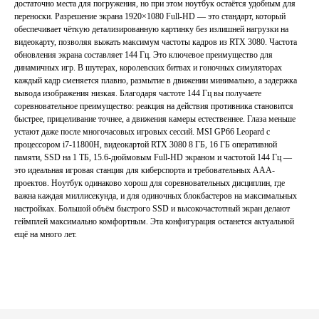
достаточно места для погружения, но при этом ноутбук остаётся удобным для
переноски. Разрешение экрана 1920×1080 Full-HD — это стандарт, который
обеспечивает чёткую детализированную картинку без излишней нагрузки на
видеокарту, позволяя выжать максимум частоты кадров из RTX 3080. Частота
обновления экрана составляет 144 Гц. Это ключевое преимущество для
динамичных игр. В шутерах, королевских битвах и гоночных симуляторах
Главная
Каталог
каждый кадр сменяется плавно, размытие в движении минимально, а задержка
вывода изображения низкая. Благодаря частоте 144 Гц вы получаете
Акции
Ноутбуки бу
соревновательное преимущество: реакция на действия противника становится
Преимущества
Игровые ноутбуки бу
быстрее, прицеливание точнее, а движения камеры естественнее. Глаза меньше
Отзывы
устают даже после многочасовых игровых сессий. MSI GP66 Leopard с
Ноутбуки для работы бу
процессором i7-11800H, видеокартой RTX 3080 8 ГБ, 16 ГБ оперативной
Контакты
Ноутбуки для учебы бу
памяти, SSD на 1 ТБ, 15.6-дюймовым Full-HD экраном и частотой 144 Гц —
это идеальная игровая станция для киберспорта и требовательных ААА-
ИП Хайруллин Ильдар Тагирович
проектов. Ноутбук одинаково хорош для соревновательных дисциплин, где
ОГРНИП 324774600152309
важна каждая миллисекунда, и для одиночных блокбастеров на максимальных
настройках. Большой объём быстрого SSD и высокочастотный экран делают
Политика конфиденциальности
геймплей максимально комфортным. Эта конфигурация останется актуальной
Согласие на обработку персональных данных
ещё на много лет.