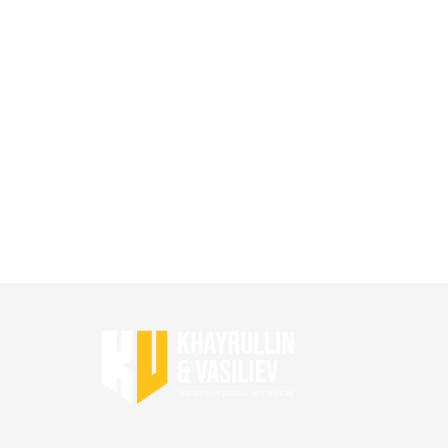
Каталог
Главная
Ноутбуки бу
Акции
Игровые ноутбуки бу
Преимущества
Ноутбуки для работы бу
Отзывы
Ноутбуки для учебы бу
Контакты