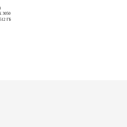
ц
X 3050
512 ГБ