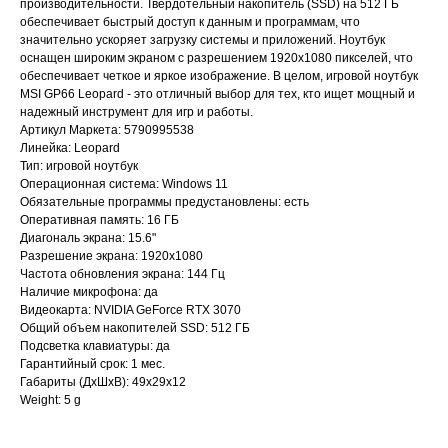
производительности. Твердотельный накопитель (SSD) на 512 ГБ
обеспечивает быстрый доступ к данным и программам, что
значительно ускоряет загрузку системы и приложений. Ноутбук
оснащен широким экраном с разрешением 1920x1080 пикселей, что
обеспечивает четкое и яркое изображение. В целом, игровой ноутбук
MSI GP66 Leopard - это отличный выбор для тех, кто ищет мощный и
надежный инструмент для игр и работы.
Артикул Маркета: 5790995538
Линейка: Leopard
Тип: игровой ноутбук
Операционная система: Windows 11
Обязательные программы предустановлены: есть
Оперативная память: 16 ГБ
Диагональ экрана: 15.6"
Разрешение экрана: 1920x1080
Главная
Каталог
Частота обновления экрана: 144 Гц
Акции
Ноутбуки бу
Наличие микрофона: да
Видеокарта: NVIDIA GeForce RTX 3070
Преимущества
Игровые ноутбуки бу
Общий объем накопителей SSD: 512 ГБ
Отзывы
Ноутбуки для работы бу
Подсветка клавиатуры: да
Контакты
Ноутбуки для учебы бу
Гарантийный срок: 1 мес.
Габариты (ДхШхВ): 49x29x12
Weight: 5 g
ИП Хайруллин Ильдар Тагирович
ОГРНИП 324774600152309