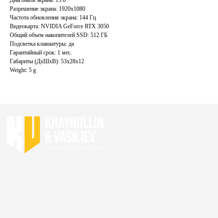
Преимущества
Игровые ноутбуки бу
Разрешение экрана: 1920x1080
Отзывы
Ноутбуки для работы бу
Частота обновления экрана: 144 Гц
Контакты
Ноутбуки для учебы бу
Видеокарта: NVIDIA GeForce RTX 3050
Общий объем накопителей SSD: 512 ГБ
Подсветка клавиатуры: да
ИП Хайруллин Ильдар Тагирович
Гарантийный срок: 1 мес.
ОГРНИП 324774600152309
Габариты (ДхШхВ): 53x28x12
Weight: 5 g
Политика конфиденциальности
Согласие на обработку персональных данных