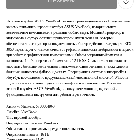
Out of stock
Игровой ноутбук ASUS VivoBook: мощь и производительность Представляем
вашему вниманию игровой ноутбук ASUS VivoBook, который станет
незаменимым помощником в решении любых задач. Мощный процессор и
видеокарта Ноутбук оснащен процессором Ryzen 5-5600H, который
обеспечивает высокую производительность и быстродействие. Видеокарта RTX
3050 гарантирует отличное качество графики и плавность изображения в играх и
при работе с графическими приложениями. Объем оперативной памяти и
накопителя 16 ГБ оперативной памяти и 512 ГБ SSD-накопителя позволяют
работать с большим количеством приложений одновременно, а также хранить
большое количество файлов и данных. Операционная система и интерфейсы
Ноутбук поставляется с предустановленной операционной системой Windows
11, которая обеспечивает удобство и комфорт в использовании. Выбирая
игровой ноутбук ASUS VivoBook, вы получаете мощный, надежный и
функциональный инструмент для работы и развлечений.
Артикул Маркета: 5706004963
Линейка: VivoBook
Тип: игровой ноутбук
Операционная система: Windows 11
Главная
Каталог
Обязательные программы предустановлены: есть
Акции
Ноутбуки бу
Оперативная память: 16 ГБ
Диагональ экрана: 15.6"