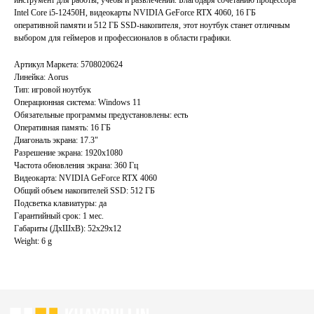
Intel Core i5-12450H, видеокарты NVIDIA GeForce RTX 4060, 16 ГБ
оперативной памяти и 512 ГБ SSD-накопителя, этот ноутбук станет отличным
выбором для геймеров и профессионалов в области графики.
Артикул Маркета: 5708020624
Главная
Каталог
Линейка: Aorus
Акции
Ноутбуки бу
Тип: игровой ноутбук
Преимущества
Игровые ноутбуки бу
Операционная система: Windows 11
Обязательные программы предустановлены: есть
Отзывы
Ноутбуки для работы бу
Оперативная память: 16 ГБ
Контакты
Ноутбуки для учебы бу
Диагональ экрана: 17.3"
Разрешение экрана: 1920x1080
ИП Хайруллин Ильдар Тагирович
Частота обновления экрана: 360 Гц
ОГРНИП 324774600152309
Видеокарта: NVIDIA GeForce RTX 4060
Общий объем накопителей SSD: 512 ГБ
Подсветка клавиатуры: да
Политика конфиденциальности
Гарантийный срок: 1 мес.
Согласие на обработку персональных данных
Габариты (ДхШхВ): 52x29x12
Weight: 6 g