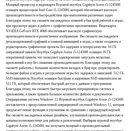
Мощный процессор и видеокарта Игровой ноутбук Gigabyte Aorus i5-12450H
оснащен процессором Intel Core i5-12450H, который обеспечивает высокую
производительность и быстродействие при выполнении различных задач.
Благодаря этому, вы сможете наслаждаться плавной и быстрой работой в играх,
при просмотре видео и работе с графическими приложениями. Видеокарта
NVIDIA GeForce RTX 4060 обеспечивает высокую графическую
производительность и реалистичное изображение. Вы сможете наслаждаться
детализированной графикой и плавной анимацией в играх, а также создавать и
редактировать графические проекты без задержек и потери качества. 16 ГБ
оперативной памяти Ноутбук Gigabyte Aorus i5-12450H оснащен 16 ГБ
оперативной памяти, что позволяет одновременно запускать несколько
приложений и игр без снижения производительности. Благодаря этому, вы
сможете работать с большим количеством вкладок в браузере, редактировать
большие файлы и играть в ресурсоемкие игры без задержек и зависаний. 512 ГБ
SSD-накопитель Ноутбук оснащен быстрым и надежным SSD-накопителем на
512 ГБ, который обеспечивает быстрый доступ к данным и программам.
Благодаря этому, вы сможете быстро загружать операционную систему и
приложения, а также хранить большое количество файлов и документов.
Операционная система Windows 11 Игровой ноутбук Gigabyte Aorus i5-12450H
поставляется с предустановленной операционной системой Windows 11, которая
предлагает новые функции и улучшения по сравнению с предыдущей версией.
Вы сможете насладиться новым дизайном, улучшенной производительностью и
новыми возможностями для работы и развлечений. Выбирая игровой ноутбук
Gigabyte Aorus i5-12450H, вы получаете мощный и производительный
инструмент для работы, учебы и развлечений. Благодаря сочетанию процессора