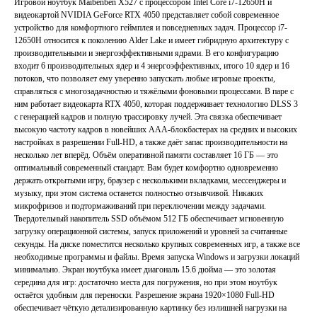
Игровой ноутбук Maibenben X527 с процессором Intel Core i7-12650H и
видеокартой NVIDIA GeForce RTX 4050 представляет собой современное
устройство для комфортного геймплея и повседневных задач. Процессор i7-
12650H относится к поколению Alder Lake и имеет гибридную архитектуру с
производительными и энергоэффективными ядрами. В его конфигурацию
входит 6 производительных ядер и 4 энергоэффективных, итого 10 ядер и 16
потоков, что позволяет ему уверенно запускать любые игровые проекты,
справляться с многозадачностью и тяжёлыми фоновыми процессами. В паре с
ним работает видеокарта RTX 4050, которая поддерживает технологию DLSS 3
с генерацией кадров и полную трассировку лучей. Эта связка обеспечивает
высокую частоту кадров в новейших ААА-блокбастерах на средних и высоких
настройках в разрешении Full-HD, а также даёт запас производительности на
несколько лет вперёд. Объём оперативной памяти составляет 16 ГБ — это
оптимальный современный стандарт. Вам будет комфортно одновременно
держать открытыми игру, браузер с несколькими вкладками, мессенджеры и
музыку, при этом система останется полностью отзывчивой. Никаких
микрофризов и подтормаживаний при переключении между задачами.
Твердотельный накопитель SSD объёмом 512 ГБ обеспечивает мгновенную
загрузку операционной системы, запуск приложений и уровней за считанные
секунды. На диске поместится несколько крупных современных игр, а также все
необходимые программы и файлы. Время запуска Windows и загрузки локаций
минимально. Экран ноутбука имеет диагональ 15.6 дюйма — это золотая
середина для игр: достаточно места для погружения, но при этом ноутбук
остаётся удобным для переноски. Разрешение экрана 1920×1080 Full-HD
обеспечивает чёткую детализированную картинку без излишней нагрузки на