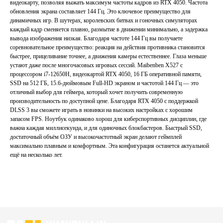
видеокарту, позволяя выжать максимум частоты кадров из RTX 4050. Частота
обновления экрана составляет 144 Гц. Это ключевое преимущество для
динамичных игр. В шутерах, королевских битвах и гоночных симуляторах
каждый кадр сменяется плавно, размытие в движении минимально, а задержка
вывода изображения низкая. Благодаря частоте 144 Гц вы получаете
соревновательное преимущество: реакция на действия противника становится
Главная
Каталог
быстрее, прицеливание точнее, а движения камеры естественнее. Глаза меньше
Акции
Ноутбуки бу
устают даже после многочасовых игровых сессий. Maibenben X527 с
Преимущества
Игровые ноутбуки бу
процессором i7-12650H, видеокартой RTX 4050, 16 ГБ оперативной памяти,
SSD на 512 ГБ, 15.6-дюймовым Full-HD экраном и частотой 144 Гц — это
Отзывы
Ноутбуки для работы бу
отличный выбор для геймера, который хочет получить современную
Контакты
Ноутбуки для учебы бу
производительность по доступной цене. Благодаря RTX 4050 с поддержкой
DLSS 3 вы сможете играть в новинки на высоких настройках с хорошим
ИП Хайруллин Ильдар Тагирович
запасом FPS. Ноутбук одинаково хорош для киберспортивных дисциплин, где
ОГРНИП 324774600152309
важна каждая миллисекунда, и для одиночных блокбастеров. Быстрый SSD,
достаточный объём ОЗУ и высокочастотный экран делают геймплей
максимально плавным и комфортным. Эта конфигурация останется актуальной
Политика конфиденциальности
ещё на несколько лет.
Согласие на обработку персональных данных