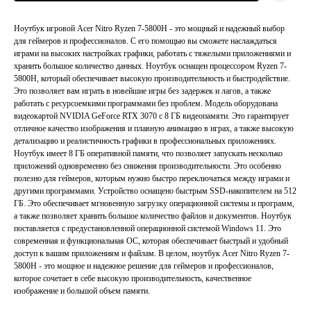
Ноутбук игровой Acer Nitro Ryzen 7-5800H - это мощный и надежный выбор
для геймеров и профессионалов. С его помощью вы сможете наслаждаться
играми на высоких настройках графики, работать с тяжелыми приложениями и
хранить большое количество данных. Ноутбук оснащен процессором Ryzen 7-
5800H, который обеспечивает высокую производительность и быстродействие.
Это позволяет вам играть в новейшие игры без задержек и лагов, а также
работать с ресурсоемкими программами без проблем. Модель оборудована
видеокартой NVIDIA GeForce RTX 3070 с 8 ГБ видеопамяти. Это гарантирует
отличное качество изображения и плавную анимацию в играх, а также высокую
детализацию и реалистичность графики в профессиональных приложениях.
Ноутбук имеет 8 ГБ оперативной памяти, что позволяет запускать несколько
приложений одновременно без снижения производительности. Это особенно
полезно для геймеров, которым нужно быстро переключаться между играми и
другими программами. Устройство оснащено быстрым SSD-накопителем на 512
ГБ. Это обеспечивает мгновенную загрузку операционной системы и программ,
а также позволяет хранить большое количество файлов и документов. Ноутбук
поставляется с предустановленной операционной системой Windows 11. Это
современная и функциональная ОС, которая обеспечивает быстрый и удобный
доступ к вашим приложениям и файлам. В целом, ноутбук Acer Nitro Ryzen 7-
5800H - это мощное и надежное решение для геймеров и профессионалов,
которое сочетает в себе высокую производительность, качественное
изображение и большой объем памяти.