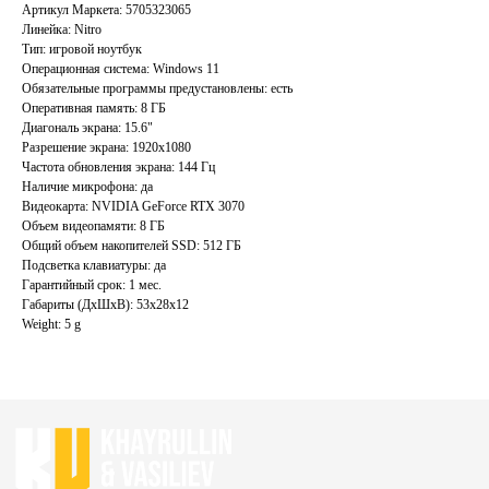
Артикул Маркета: 5705323065
Линейка: Nitro
Тип: игровой ноутбук
Главная
Каталог
Операционная система: Windows 11
Обязательные программы предустановлены: есть
Акции
Ноутбуки бу
Оперативная память: 8 ГБ
Преимущества
Игровые ноутбуки бу
Диагональ экрана: 15.6"
Разрешение экрана: 1920x1080
Отзывы
Ноутбуки для работы бу
Частота обновления экрана: 144 Гц
Контакты
Ноутбуки для учебы бу
Наличие микрофона: да
Видеокарта: NVIDIA GeForce RTX 3070
ИП Хайруллин Ильдар Тагирович
Объем видеопамяти: 8 ГБ
ОГРНИП 324774600152309
Общий объем накопителей SSD: 512 ГБ
Подсветка клавиатуры: да
Политика конфиденциальности
Гарантийный срок: 1 мес.
Габариты (ДхШхВ): 53x28x12
Согласие на обработку персональных данных
Weight: 5 g