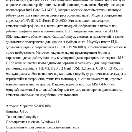
и профессионалов, требующих высокой производительности. Ноутбук оснащен
процессором Intel Core i7-11400H, который обеспечивает быструю и плавную
работу даже при выполнении самых ресурсоемких задач. Модель оборудована
видеокартой NVIDIA GeForce RTX 3050. Это позволяет наслаждаться
качественной графикой и высокой детализацией изображения в играх и при
работе с графическими приложениями. 16 ГБ оперативной памяти и 512 ГБ
SSD-накопитель обеспечивают быстрый запуск системы и приложений, а также
достаточное пространство для хранения файлов и игр. Ноутбук имеет 15,6-
дюймовый экран с разрешением Full HD (1920x1080), что обеспечивает четкое и
яркое изображение. Матовое покрытие экрана предотвращает блики и
отражения, делая работу или игру комфортной даже при ярком освещении. MSI
GF63 оснащен всеми необходимыми портами и разъемами для подключения
различных устройств: HDMI, USB 3.2 Gen1, USB 3.2 Gen2, USB-C, RJ-45, 3,5
мм аудиоразъем. Это позволяет подключать к ноутбуку различные аксессуары и
периферийные устройства, такие как мониторы, внешние накопители, игровые
контроллеры и многое другое. В целом, игровой ноутбук MSI GF63 - это
мощный, надежный и стильный выбор для тех, кто ценит производительность,
качество изображения и удобство использования.
Артикул Маркета: 5790971051
Линейка: GF63
Тип: игровой ноутбук
Операционная система: Windows 11
Главная
Каталог
Обязательные программы предустановлены: есть