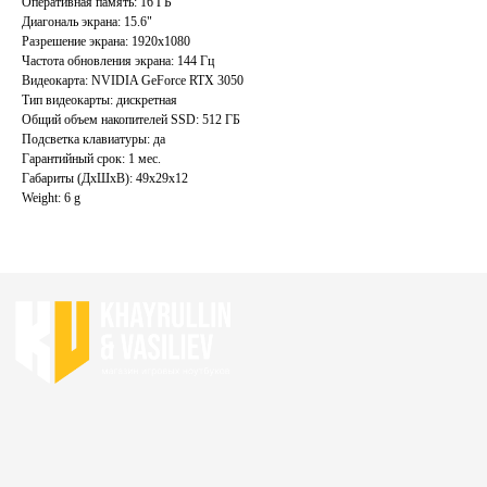
Оперативная память: 16 ГБ
Акции
Ноутбуки бу
Диагональ экрана: 15.6"
Преимущества
Игровые ноутбуки бу
Разрешение экрана: 1920x1080
Отзывы
Ноутбуки для работы бу
Частота обновления экрана: 144 Гц
Видеокарта: NVIDIA GeForce RTX 3050
Контакты
Ноутбуки для учебы бу
Тип видеокарты: дискретная
Общий объем накопителей SSD: 512 ГБ
ИП Хайруллин Ильдар Тагирович
Подсветка клавиатуры: да
ОГРНИП 324774600152309
Гарантийный срок: 1 мес.
Габариты (ДхШхВ): 49x29x12
Политика конфиденциальности
Weight: 6 g
Согласие на обработку персональных данных