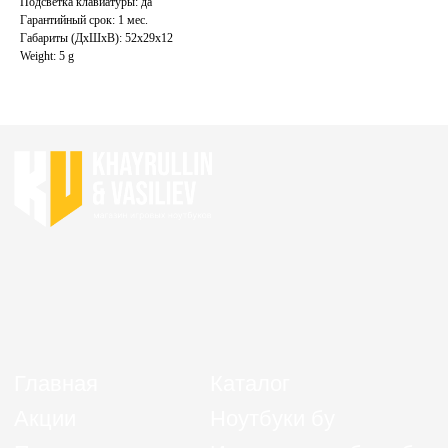
Подсветка клавиатуры: да
Гарантийный срок: 1 мес.
ИП Хайруллин Ильдар Тагирович
Габариты (ДхШхВ): 52x29x12
ОГРНИП 324774600152309
Weight: 5 g
Политика конфиденциальности
Согласие на обработку персональных данных