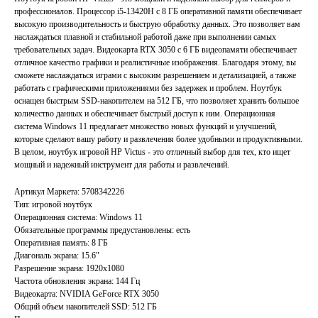
профессионалов. Процессор i5-13420H с 8 ГБ оперативной памяти обеспечивает
высокую производительность и быструю обработку данных. Это позволяет вам
наслаждаться плавной и стабильной работой даже при выполнении самых
требовательных задач. Видеокарта RTX 3050 с 6 ГБ видеопамяти обеспечивает
отличное качество графики и реалистичные изображения. Благодаря этому, вы
сможете наслаждаться играми с высоким разрешением и детализацией, а также
работать с графическими приложениями без задержек и проблем. Ноутбук
оснащен быстрым SSD-накопителем на 512 ГБ, что позволяет хранить большое
количество данных и обеспечивает быстрый доступ к ним. Операционная
система Windows 11 предлагает множество новых функций и улучшений,
которые сделают вашу работу и развлечения более удобными и продуктивными.
В целом, ноутбук игровой HP Victus - это отличный выбор для тех, кто ищет
мощный и надежный инструмент для работы и развлечений.
Артикул Маркета: 5708342226
Тип: игровой ноутбук
Операционная система: Windows 11
Обязательные программы предустановлены: есть
Главная
Каталог
Оперативная память: 8 ГБ
Диагональ экрана: 15.6"
Акции
Ноутбуки бу
Разрешение экрана: 1920x1080
Преимущества
Игровые ноутбуки бу
Частота обновления экрана: 144 Гц
Отзывы
Ноутбуки для работы бу
Видеокарта: NVIDIA GeForce RTX 3050
Общий объем накопителей SSD: 512 ГБ
Контакты
Ноутбуки для учебы бу