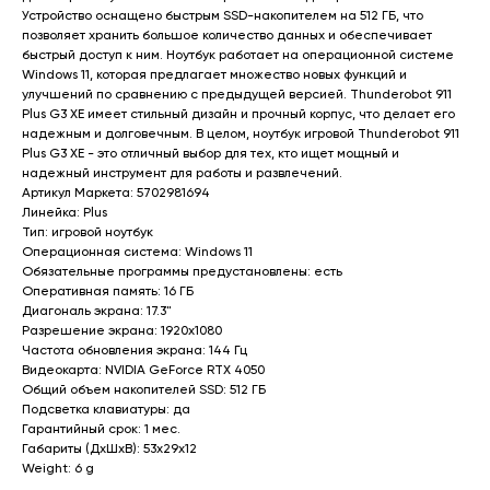
Устройство оснащено быстрым SSD-накопителем на 512 ГБ, что
позволяет хранить большое количество данных и обеспечивает
быстрый доступ к ним. Ноутбук работает на операционной системе
Windows 11, которая предлагает множество новых функций и
улучшений по сравнению с предыдущей версией. Thunderobot 911
Plus G3 XE имеет стильный дизайн и прочный корпус, что делает его
надежным и долговечным. В целом, ноутбук игровой Thunderobot 911
Plus G3 XE - это отличный выбор для тех, кто ищет мощный и
надежный инструмент для работы и развлечений.
Артикул Маркета: 5702981694
Линейка: Plus
Тип: игровой ноутбук
Операционная система: Windows 11
Обязательные программы предустановлены: есть
Оперативная память: 16 ГБ
Главная
Каталог
Диагональ экрана: 17.3"
Разрешение экрана: 1920x1080
Акции
Ноутбуки бу
Частота обновления экрана: 144 Гц
Преимущества
Игровые ноутбуки бу
Видеокарта: NVIDIA GeForce RTX 4050
Общий объем накопителей SSD: 512 ГБ
Отзывы
Ноутбуки для работы бу
Подсветка клавиатуры: да
Контакты
Ноутбуки для учебы бу
Гарантийный срок: 1 мес.
Габариты (ДхШхВ): 53x29x12
ИП Хайруллин Ильдар Тагирович
Weight: 6 g
ОГРНИП 324774600152309