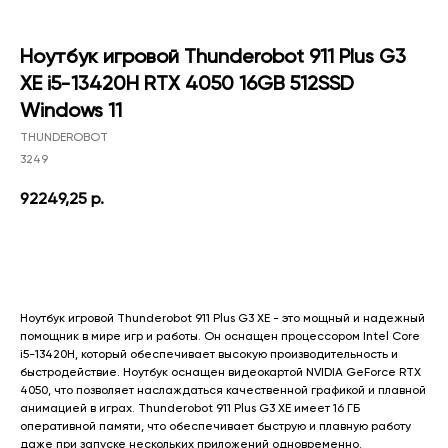
Ноутбук игровой Thunderobot 911 Plus G3
XE i5-13420H RTX 4050 16GB 512SSD
Windows 11
THUNDEROBOT
3249
92249,25
р.
Добавить в корзину
Ноутбук игровой Thunderobot 911 Plus G3 XE - это мощный и надежный
помощник в мире игр и работы. Он оснащен процессором Intel Core
i5-13420H, который обеспечивает высокую производительность и
быстродействие. Ноутбук оснащен видеокартой NVIDIA GeForce RTX
4050, что позволяет наслаждаться качественной графикой и плавной
анимацией в играх. Thunderobot 911 Plus G3 XE имеет 16 ГБ
оперативной памяти, что обеспечивает быструю и плавную работу
даже при запуске нескольких приложений одновременно.