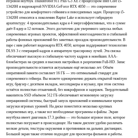
Игровой ноутбук Thunderobot 911 Plus G3 XE с процессором Intel Core i5-
13420H и видеокартой NVIDIA GeForce RTX 4050 — это современное
устройство для комфортного гейминга и повседневных задач. Процессор i5-
13420H относится к поколению Raptor Lake и использует гибридную
архитектуру: 4 производительных ядра и 4 энергоэффективных, что в сумме
даёт 8 ядер и 12 потоков. Этого достаточно для уверенного запуска любых
современных игровых проектов, эффективной многозадачности и стабильной
работы фоновых приложений без заметных просадок производительности. В
паре с ним работает видеокарта RTX 4050, которая поддерживает технологию
DLSS 3 с генерацией кадров и аппаратную трассировку лучей. Эта связка
обеспечивает высокую и стабильную частоту кадров в новейших ААА-
блокбастерах на средних и высоких настройках в разрешении Full-HD. Запас
производительности останется актуальным ещё несколько лет. Объём
оперативной памяти составляет 16 ГБ — это оптимальный стандарт для
современного геймера. Вы можете одновременно держать открытой тяжёлую
игру, браузер с десятком вкладок, мессенджеры и музыку, при этом система
остаётся полностью отзывчивой, без микрофризов и задержек. Твердотельный
накопитель SSD объёмом 512 ГБ обеспечивает мгновенную загрузку
операционной системы, быстрый запуск приложений и минимальное время
загрузки игровых уровней. На диске поместится несколько крупных
современных игр, а также все необходимые программы и файлы. Экран
ноутбука имеет диагональ 17.3 дюйма — это большое игровое поле, которое
полностью погружает в происходящее. На таком дисплее удобно различать
мелкие детали, текстуры окружения и противников на дальних дистанциях.
Большой экран также отлично подходит для просмотра фильмов и работы.