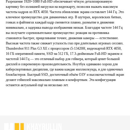
Разрешение 1920×1080 Full-HD обеспечивает чёткую детализированную
картинку без излишней нагрузки на видеокарту, позволяя выжать максимум
частоты кадров из RTX 4050. Частота обновления экрана составляет 144 Гц. Это
ключевое преимущество для динамичных игр. В шутерах, королевских битвах,
гонках и файтингах каждый кадр сменяется плавно, размытие в движении
Главная
Каталог
минимально, а задержка вывода изображения низкая. Благодаря частоте 144 Гц
Акции
Ноутбуки бу
вы получаете соревновательное преимущество: реакция на противника
становится быстрее, прицеливание точнее, движения камеры — естественнее.
Преимущества
Игровые ноутбуки бу
Высокая частота также снижает усталость глаз при длительных игровых сессиях.
Отзывы
Ноутбуки для работы бу
Thunderobot 911 Plus G3 XE с процессором i5-13420H, видеокартой RTX 4050,
Контакты
Ноутбуки для учебы бу
16 ГБ оперативной памяти, SSD на 512 ГБ, 17.3-дюймовым Full-HD экраном и
частотой 144 Гц — это отличный выбор для геймера, который ценит большой
дисплей и современную производительность. Ноутбук одинаково хорош для
ИП Хайруллин Ильдар Тагирович
киберспортивных дисциплин, где важна каждая миллисекунда, и для одиночных
ОГРНИП 324774600152309
блокбастеров. Быстрый SSD, достаточный объём ОЗУ и высокочастотный экран
делают геймплей максимально плавным и комфортным. Эта конфигурация
Политика конфиденциальности
останется актуальной ещё на несколько лет.
Согласие на обработку персональных данных