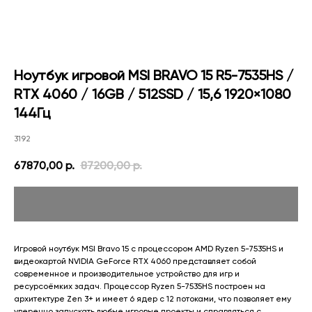
Ноутбук игровой MSI BRAVO 15 R5-7535HS /
RTX 4060 / 16GB / 512SSD / 15,6 1920×1080
144Гц
3192
67870,00
р.
87200,00
р.
Игровой ноутбук MSI Bravo 15 с процессором AMD Ryzen 5-7535HS и
видеокартой NVIDIA GeForce RTX 4060 представляет собой
современное и производительное устройство для игр и
ресурсоёмких задач. Процессор Ryzen 5-7535HS построен на
архитектуре Zen 3+ и имеет 6 ядер с 12 потоками, что позволяет ему
уверенно запускать любые игровые проекты и справляться с