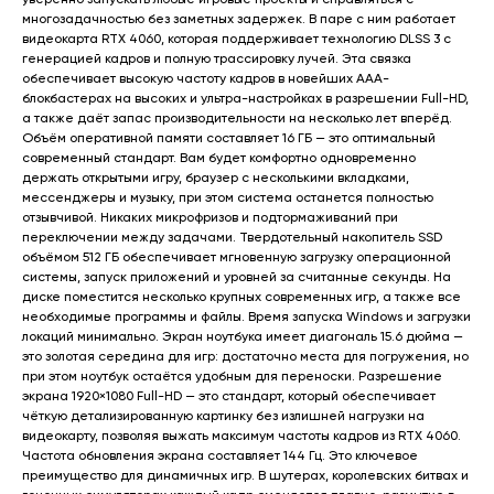
многозадачностью без заметных задержек. В паре с ним работает
видеокарта RTX 4060, которая поддерживает технологию DLSS 3 с
генерацией кадров и полную трассировку лучей. Эта связка
обеспечивает высокую частоту кадров в новейших ААА-
блокбастерах на высоких и ультра-настройках в разрешении Full-HD,
а также даёт запас производительности на несколько лет вперёд.
Объём оперативной памяти составляет 16 ГБ — это оптимальный
современный стандарт. Вам будет комфортно одновременно
держать открытыми игру, браузер с несколькими вкладками,
мессенджеры и музыку, при этом система останется полностью
отзывчивой. Никаких микрофризов и подтормаживаний при
переключении между задачами. Твердотельный накопитель SSD
объёмом 512 ГБ обеспечивает мгновенную загрузку операционной
системы, запуск приложений и уровней за считанные секунды. На
диске поместится несколько крупных современных игр, а также все
необходимые программы и файлы. Время запуска Windows и загрузки
локаций минимально. Экран ноутбука имеет диагональ 15.6 дюйма —
это золотая середина для игр: достаточно места для погружения, но
при этом ноутбук остаётся удобным для переноски. Разрешение
экрана 1920×1080 Full-HD — это стандарт, который обеспечивает
чёткую детализированную картинку без излишней нагрузки на
видеокарту, позволяя выжать максимум частоты кадров из RTX 4060.
Частота обновления экрана составляет 144 Гц. Это ключевое
преимущество для динамичных игр. В шутерах, королевских битвах и