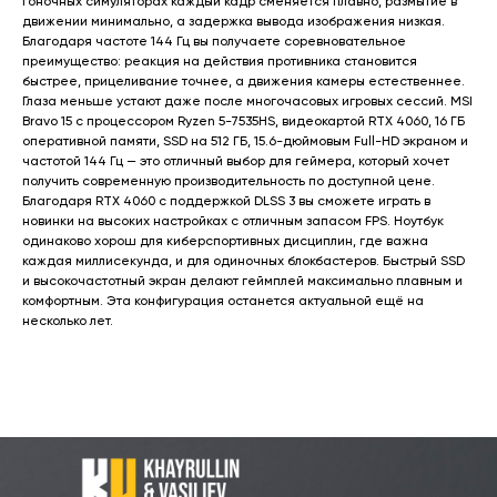
гоночных симуляторах каждый кадр сменяется плавно, размытие в
движении минимально, а задержка вывода изображения низкая.
Благодаря частоте 144 Гц вы получаете соревновательное
преимущество: реакция на действия противника становится
быстрее, прицеливание точнее, а движения камеры естественнее.
Глаза меньше устают даже после многочасовых игровых сессий. MSI
Bravo 15 с процессором Ryzen 5-7535HS, видеокартой RTX 4060, 16 ГБ
оперативной памяти, SSD на 512 ГБ, 15.6-дюймовым Full-HD экраном и
частотой 144 Гц — это отличный выбор для геймера, который хочет
получить современную производительность по доступной цене.
Благодаря RTX 4060 с поддержкой DLSS 3 вы сможете играть в
новинки на высоких настройках с отличным запасом FPS. Ноутбук
одинаково хорош для киберспортивных дисциплин, где важна
каждая миллисекунда, и для одиночных блокбастеров. Быстрый SSD
и высокочастотный экран делают геймплей максимально плавным и
комфортным. Эта конфигурация останется актуальной ещё на
несколько лет.