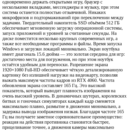
одновременно держать открытыми игру, браузер с
несколькими вкладками, мессенджеры и музыку, при этом
система останется полностью отзывчивой. Никаких
микрофризов и подтормаживаний при переключении между
задачами. Твердотельный накопитель SSD объёмом 512 ГБ
обеспечивает мгновенную загрузку операционной системы,
запуск приложений и уровней за считанные секунды. На
диске поместится несколько крупных современных игр, а
также все необходимые программы и файлы. Время запуска
Windows и загрузки локаций минимально. Экран ноутбука
имеет диагональ 15.6 дюйма — это золотая середина для игр:
достаточно места для погружения, но при этом ноутбук
остаётся удобным для переноски. Разрешение экрана
1920×1080 Full-HD обеспечивает чёткую детализированную
картинку без излишней нагрузки на видеокарту, позволяя
выжать максимум частоты кадров из RTX 4060. Частота
обновления экрана составляет 165 Гц. Это высокий
показатель, который выводит плавность изображения на
очень высокий уровень. В динамичных шутерах, королевских
битвах и гоночных симуляторах каждый кадр сменяется
максимально плавно, размытие в движении минимально, а
задержка вывода изображения низкая. Благодаря частоте 165
Гц вы получаете заметное соревновательное преимущество:
реакция на действия противника становится быстрее,
прицеливание точнее, а движения камеры максимально