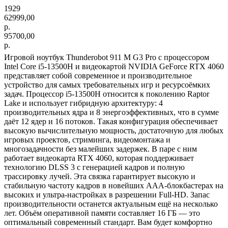
1929
62999,00
р.
95700,00
р.
Игровой ноутбук Thunderobot 911 M G3 Pro с процессором
Intel Core i5-13500H и видеокартой NVIDIA GeForce RTX 4060
представляет собой современное и производительное
устройство для самых требовательных игр и ресурсоёмких
задач. Процессор i5-13500H относится к поколению Raptor
Lake и использует гибридную архитектуру: 4
производительных ядра и 8 энергоэффективных, что в сумме
даёт 12 ядер и 16 потоков. Такая конфигурация обеспечивает
высокую вычислительную мощность, достаточную для любых
игровых проектов, стриминга, видеомонтажа и
многозадачности без малейших задержек. В паре с ним
работает видеокарта RTX 4060, которая поддерживает
технологию DLSS 3 с генерацией кадров и полную
трассировку лучей. Эта связка гарантирует высокую и
стабильную частоту кадров в новейших ААА-блокбастерах на
высоких и ультра-настройках в разрешении Full-HD. Запас
производительности останется актуальным ещё на несколько
лет. Объём оперативной памяти составляет 16 ГБ — это
оптимальный современный стандарт. Вам будет комфортно